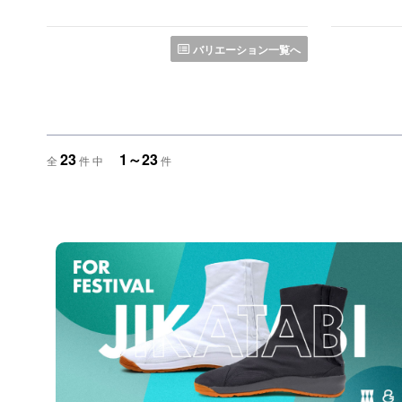
バリエーション一覧へ
23
1～23
全
件 中
件