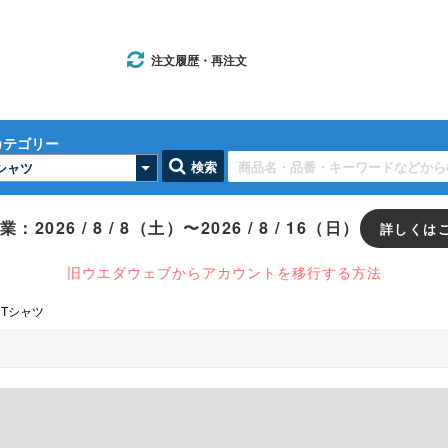
注文履歴・再注文
カテゴリー
検索
：2026 / 8 / 8（土）〜2026 / 8 / 16（日）
詳しくは
旧ウエダウェブからアカウントを移行する方法
50,000円以上購入で送料無料！
税抜
（一部地域を除く）
Tシャツ
…