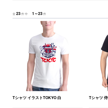
23
1～23
全
件 中
件
Tシャツ イラストTOKYO 白
Tシャツ 侍