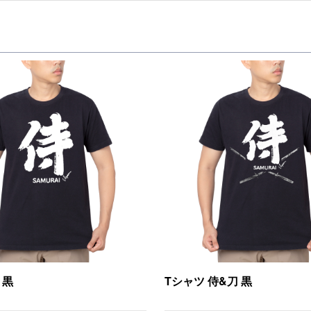
 黒
Tシャツ 侍&刀 黒