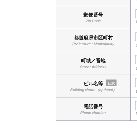
郵便番号
Zip Code
都道府県市区町村
Prefecture / Municipality
町域／番地
Street Address
ビル名等
任意
Building Name（optional）
電話番号
Phone Number