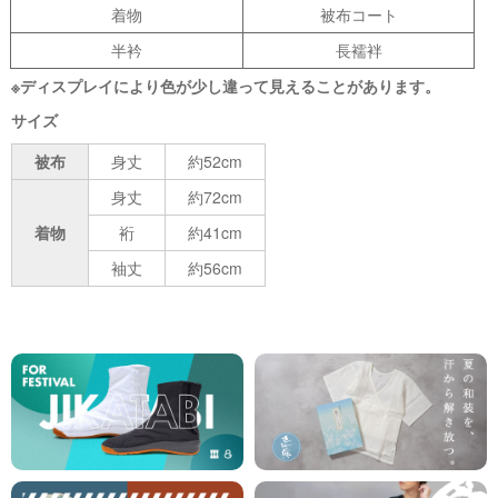
着物
被布コート
半衿
長襦袢
※ディスプレイにより色が少し違って見えることがあります。
サイズ
被布
身丈
約52cm
身丈
約72cm
着物
裄
約41cm
袖丈
約56cm