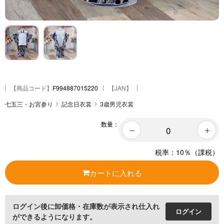
【
商品コード
】
F994887015220
【JAN】
七五三・お宮参り
記念日衣裳
3歳男児衣裳
数量：
税率：10％（課税）
カートに入れる
ログイン後に卸価格・在庫数が表示され仕入れ
ログイン
ができるようになります。