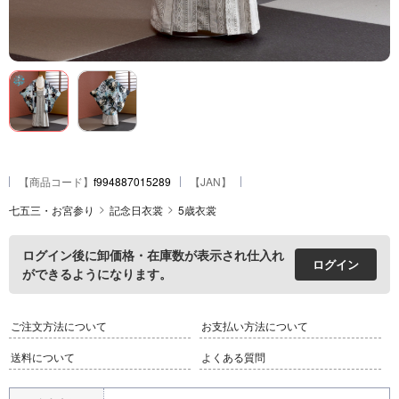
【
商品コード
】
f994887015289
【JAN】
七五三・お宮参り
記念日衣裳
5歳衣裳
ログイン後に卸価格・在庫数が表示され仕入れ
ログイン
ができるようになります。
ご注文方法について
お支払い方法について
送料について
よくある質問