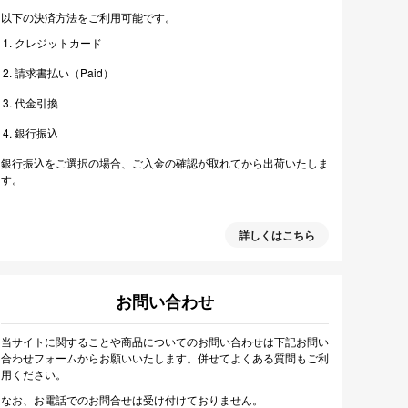
以下の決済方法をご利用可能です。
クレジットカード
請求書払い（Paid）
代金引換
銀行振込
銀行振込をご選択の場合、ご入金の確認が取れてから出荷いたしま
す。
詳しくはこちら
お問い合わせ
当サイトに関することや商品についてのお問い合わせは下記お問い
合わせフォームからお願いいたします。併せてよくある質問もご利
用ください。
なお、お電話でのお問合せは受け付けておりません。