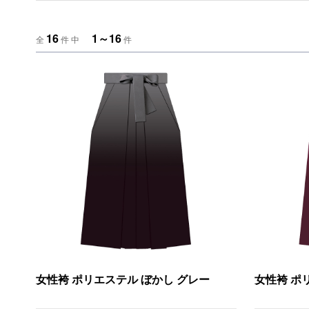
16
1～16
全
件 中
件
女性袴 ポリエステル ぼかし グレー
女性袴 ポ