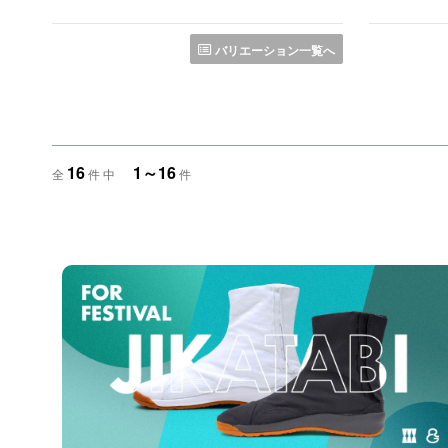
バリエーション一覧へ
16
1～16
全
件 中
件