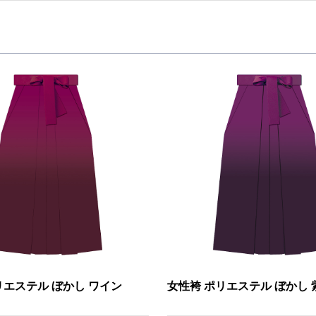
リエステル ぼかし ワイン
女性袴 ポリエステル ぼかし 