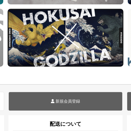
新規会員登録
配送について