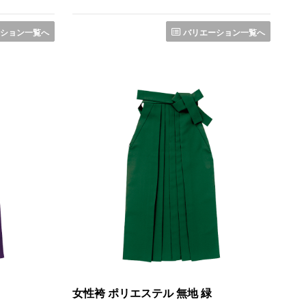
ション一覧へ
バリエーション一覧へ
女性袴 ポリエステル 無地 緑