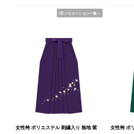
バリエーション一覧へ
女性袴 ポリエステル 刺繍入り 無地 紫
女性袴 ポ