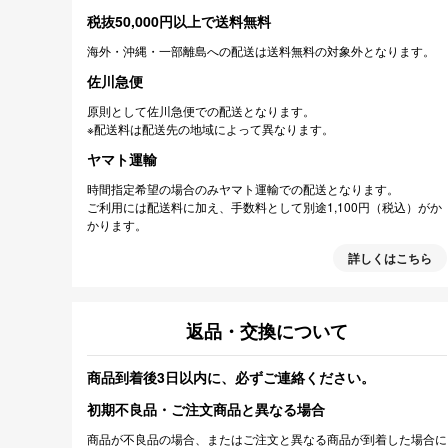
税抜50,000円以上で送料無料
海外・沖縄・一部離島への配送は送料無料の対象外となります。
佐川急便
原則として佐川急便での配送となります。
※配送料は配送先の地域によって異なります。
ヤマト運輸
時間指定希望の場合のみヤマト運輸での配送となります。
ご利用には配送料に加え、手数料として別途1,100円（税込）がか
かります。
詳しくはこちら
返品・交換について
商品到着後3日以内に、必ずご連絡ください。
初期不良品・ご注文商品と異なる場合
商品が不良品の場合、またはご注文と異なる商品が到着した場合に