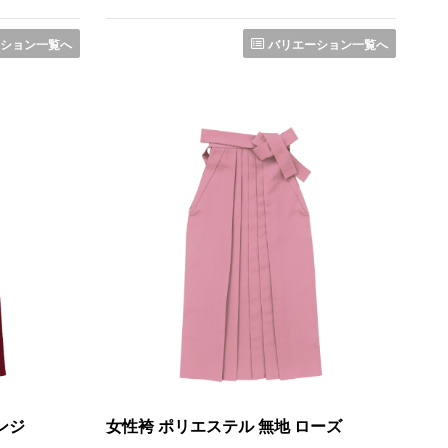
ション一覧へ
バリエーション一覧へ
ンジ
女性袴 ポリエステル 無地 ローズ