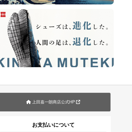
上田嘉一朗商店公式HP
お支払いについて