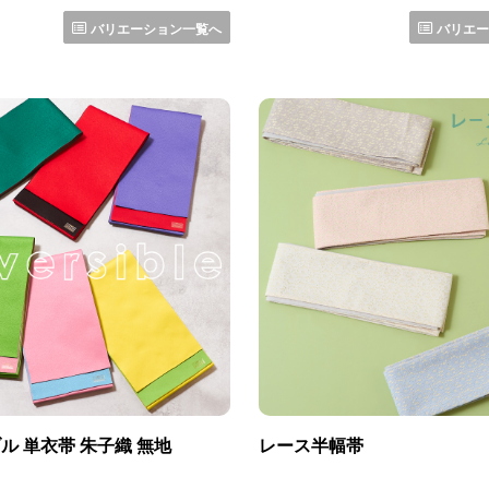
バリエーション一覧へ
バリエー
ル 単衣帯 朱子織 無地
レース半幅帯