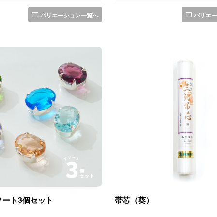
バリエーション一覧へ
バリエー
ソート3個セット
帯芯（葵）