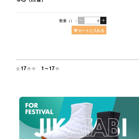
数量（）：
カートに入れる
17
1～17
全
件 中
件