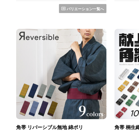
バリエーション一覧へ
角帯 リバーシブル無地 綿ポリ
角帯 桐生