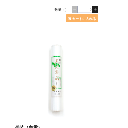
数量（）：
カートに入れる
帯芯（白雪）