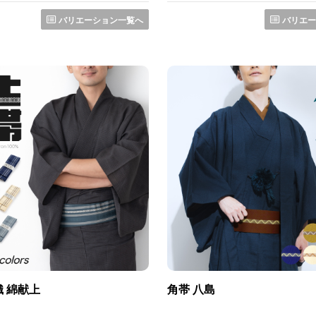
バリエーション一覧へ
バリエー
織 綿献上
角帯 八島