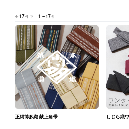
17
1～17
全
件 中
件
正絹博多織 献上角帯
しじら織