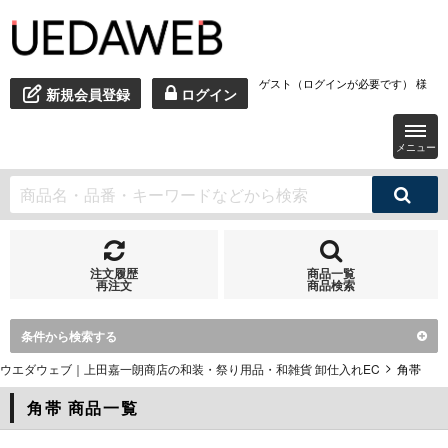
ゲスト（ログインが必要です） 様
新規会員登録
ログイン
メニュー
注文履歴
商品一覧
再注文
商品検索
条件から検索する
ウエダウェブ｜上田嘉一朗商店の和装・祭り用品・和雑貨 卸仕入れEC
角帯
角帯 商品一覧