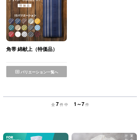
角帯 綿献上（特価品）
バリエーション一覧へ
7
1～7
全
件 中
件