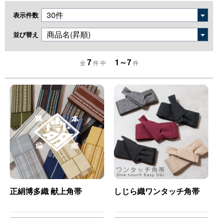
表示件数
並び替え
7
1～7
全
件 中
件
正絹博多織 献上角帯
しじら織ワンタッチ角帯