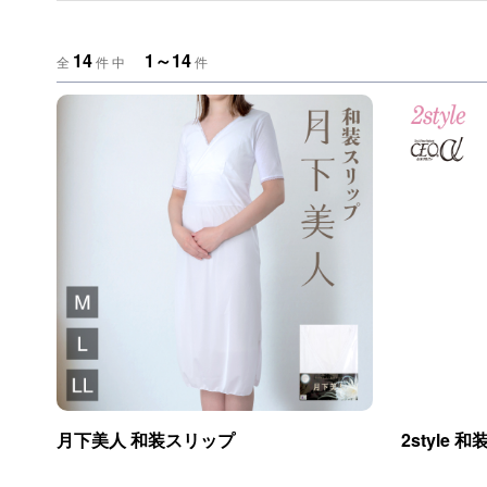
14
1～14
全
件 中
件
月下美人 和装スリップ
2style 