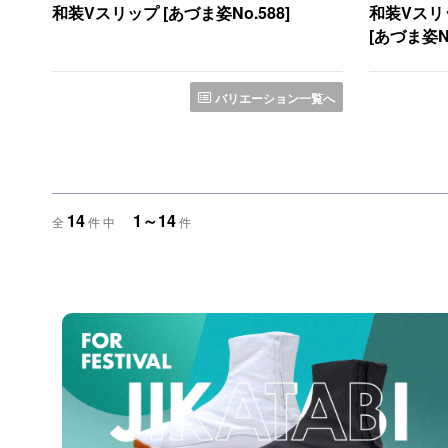
和装Vスリップ [あづま姿No.588]
和装Vスリ
[あづま姿No
バリエーション一覧へ
14
1～14
全
件 中
件