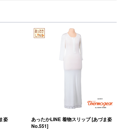
づま姿
あったかLINE 着物スリップ [あづま姿
No.551]