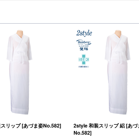
和装スリップ [あづま姿No.582]
2style 和装スリップ 絽 [あ
No.582]