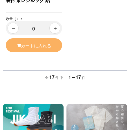
裏衿 東レシルック 絽
数量（）：
カートに入れる
17
1～17
全
件 中
件