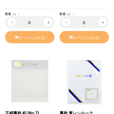
数量（）：
数量（）：
カートに入れる
カートに入れる
正絹裏衿 絽 [No.7]
裏衿 東レシルック