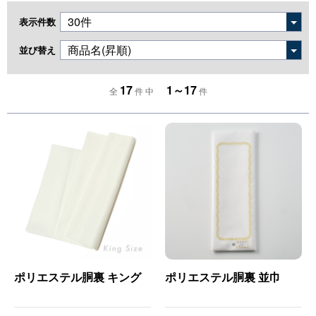
表示件数
並び替え
17
1～17
全
件 中
件
ポリエステル胴裏 キング
ポリエステル胴裏 並巾