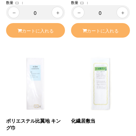
数量（）：
数量（）：
カートに入れる
カートに入れる
ポリエステル比翼地 キン
化繊居敷当
グ巾