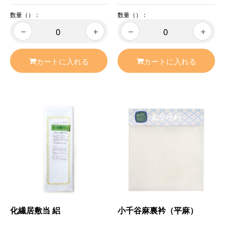
数量（）：
数量（）：
カートに入れる
カートに入れる
化繊居敷当 絽
小千谷麻裏衿（平麻）