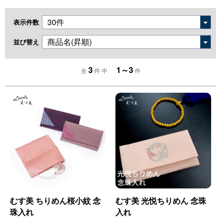
表示件数
並び替え
3
1～3
全
件 中
件
むす美 ちりめん桜小紋 念
むす美 光悦ちりめん 念珠
珠入れ
入れ