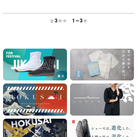
3
1～3
全
件 中
件