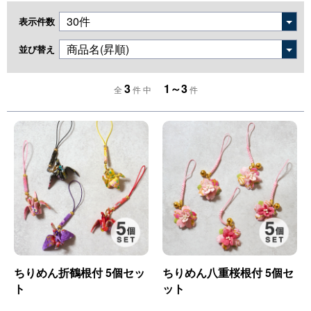
表示件数
並び替え
3
1～3
全
件 中
件
ちりめん折鶴根付 5個セッ
ちりめん八重桜根付 5個セ
ト
ット