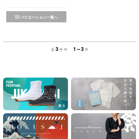
バリエーション一覧へ
3
1～3
全
件 中
件