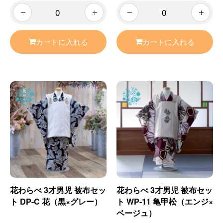
カートに入れる
カートに入れる
花わらべ 3才男児 被布セッ
花わらべ 3才男児 被布セッ
ト DP-C 花（黒×グレー）
ト WP-11 亀甲松（エンジ×
ベージュ）