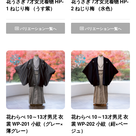
花うさぎ 7才女児着物 HP-
花うさぎ 7才女児着物 HP-
1 ねじり梅 （うす紫）
2 ねじり梅 （水色）
バリエーション一覧へ
バリエーション一覧へ
花わらべ 10～13才男児 衣
花わらべ 10～13才男児 衣
裳 WP-201 小紋（グレー×
裳 WP-202 小紋（紺×ベー
薄グレー）
ジュ）