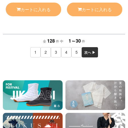
カートに入れる
カートに入れる
128
1～30
全
件 中
件
1
2
3
4
5
次へ ▶