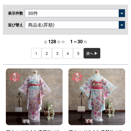
表示件数
並び替え
128
1～30
全
件 中
件
1
2
3
4
5
次へ ▶