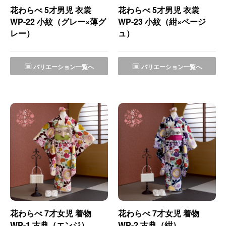
花わらべ 5才男児 衣裳
花わらべ 5才男児 衣裳
WP-22 小紋（グレー×薄グ
WP-23 小紋（紺×ベージ
レー）
ュ）
バリエーション一覧へ
バリエーション一覧へ
花わらべ 7才女児 着物
花わらべ 7才女児 着物
WP-1 古典（エンジ）
WP-2 古典（紺）