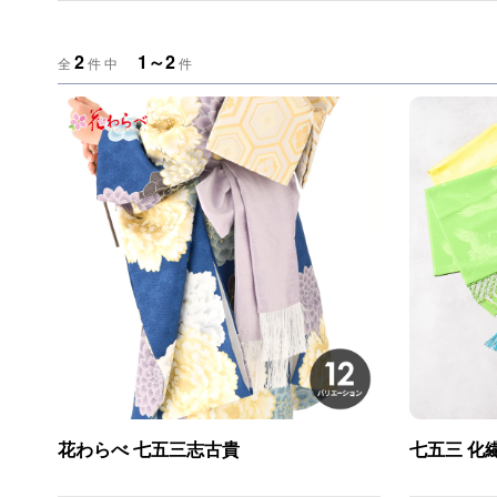
2
1～2
全
件 中
件
花わらべ 七五三志古貴
七五三 化