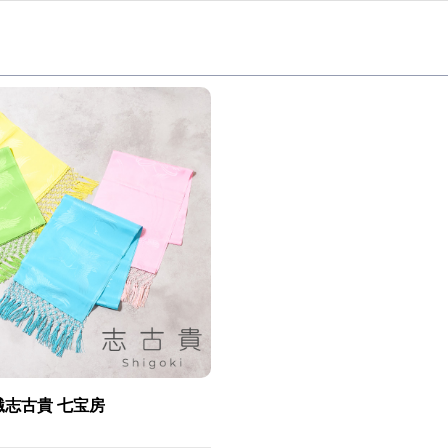
繊志古貴 七宝房