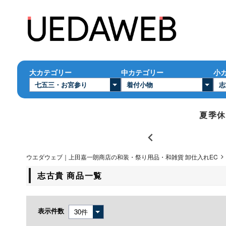
大カテゴリー
中カテゴリー
小
夏季休業
ウエダウェブ｜上田嘉一朗商店の和装・祭り用品・和雑貨 卸仕入れEC
志古貴 商品一覧
表示件数