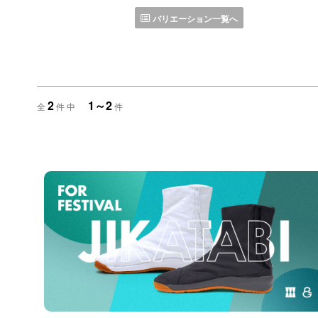
バリエーション一覧へ
2
1～2
全
件 中
件