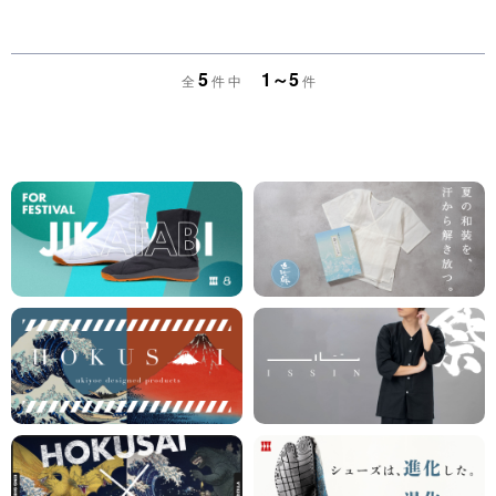
5
1～5
全
件 中
件