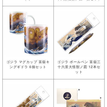
ゴジラ マグカップ 富嶽キ
ゴジラ ボールペン 富嶽三
ングギドラ 6個セット
十六景大怪獣ノ図 12本セ
ット