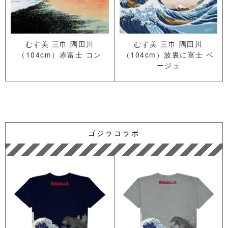
むす美 三巾 隅田川
むす美 三巾 隅田川
（104cm）赤富士 コン
（104cm）波裏に富士 ベ
ージュ
ゴジラコラボ