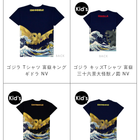
ゴジラ Tシャツ 富嶽キング
ゴジラ キッズTシャツ 富嶽
ギドラ NV
三十六景大怪獣ノ図 NV