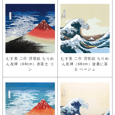
むす美 二巾 浮世絵 ちりめ
むす美 二巾 浮世絵 ちりめ
ん友禅（68cm）赤富士 コ
ん友禅（68cm）波裏に富
ン
士 ベージュ