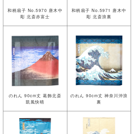
和柄扇子 No.5970 唐木中
和柄扇子 No.5971 唐木中
彫 北斎赤富士
彫 北斎浪裏
のれん 90cm丈 葛飾北斎
のれん 90cm丈 神奈川沖浪
凱風快晴
裏