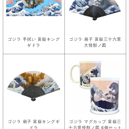
ゴジラ 手拭い 富嶽キング
ゴジラ 扇子 富嶽三十六景
ギドラ
大怪獣ノ図
ゴジラ 扇子 富嶽キングギ
ゴジラ マグカップ 富嶽三
ドラ
十六景怪獣ノ図 6個セット