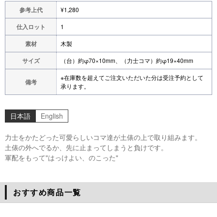
参考上代
¥1,280
仕入ロット
1
素材
木製
サイズ
（台）約φ70×10mm、（力士コマ）約φ19×40mm
※在庫数を超えてご注文いただいた分は受注予約として
備考
承ります。
日本語
English
力士をかたどった可愛らしいコマ達が土俵の上で取り組みます。
土俵の外へでるか、先に止まってしまうと負けです。
軍配をもって"はっけよい、のこった"
おすすめ商品
一覧