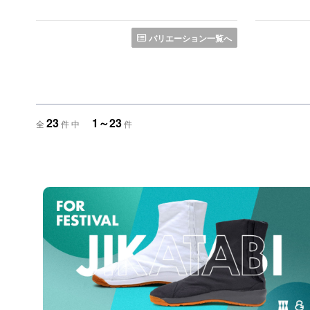
バリエーション一覧へ
23
1～23
全
件 中
件