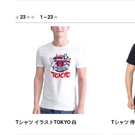
23
1～23
全
件 中
件
Tシャツ イラストTOKYO 白
Tシャツ 侍