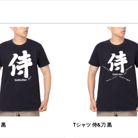
 黒
Tシャツ 侍&刀 黒